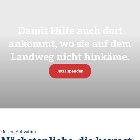
Damit
Hilfe
auch
dort
ankommt,
wo
sie
auf
dem
Landweg
nicht
hinkäme.
Jetzt spenden
Unsere Motivation