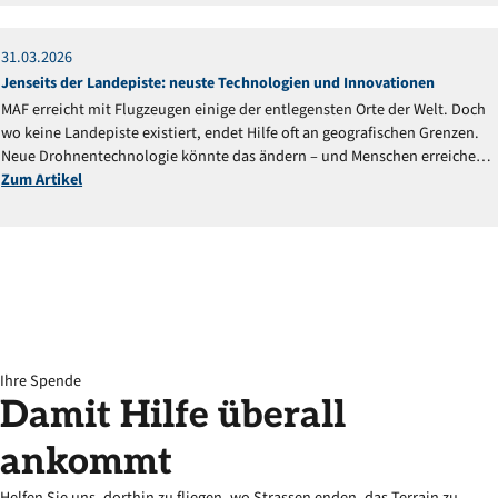
31
.
03
.
2026
Reportage
Jenseits der Landepiste: neuste Technologien und Innovationen
MAF erreicht mit Flugzeugen einige der entlegensten Orte der Welt. Doch
wo keine Landepiste existiert, endet Hilfe oft an geografischen Grenzen.
Neue Drohnentechnologie könnte das ändern – und Menschen erreichen,
die bisher abgeschnitten blieben.
Zum Artikel
Ihre Spende
Damit
Hilfe
überall
ankommt
Helfen Sie uns, dorthin zu fliegen, wo Strassen enden, das Terrain zu