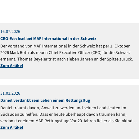
16
.
07
.
2026
Mitteilung
CEO-Wechsel bei MAF International in der Schweiz
Der Vorstand von MAF International in der Schweiz hat per 1. Oktober
2026 Mark Roth als neuen Chief Executive Officer (CEO) für die Schweiz
ernannt. Thomas Beyeler tritt nach sieben Jahren an der Spitze zurück.
Zum Artikel
31
.
03
.
2026
Reportage
Daniel verdankt sein Leben einem Rettungsflug
Daniel träumt davon, Anwalt zu werden und seinen Landsleuten im
Südsudan zu helfen. Dass er heute überhaupt davon träumen kann,
verdankt er einem MAF-Rettungsflug: Vor 20 Jahren fiel er als Kleinkind
ins Feuer und schwebte in Lebensgefahr.
Zum Artikel