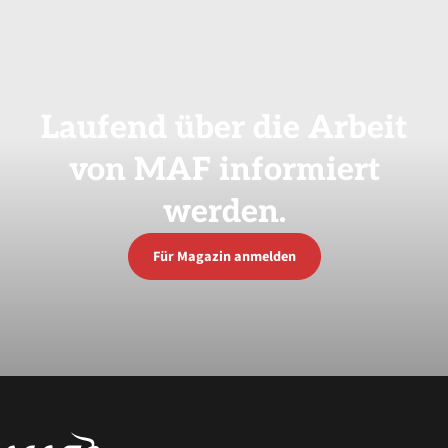
Laufend
über
die
Arbeit
von
MAF
informiert
werden.
Für Magazin anmelden