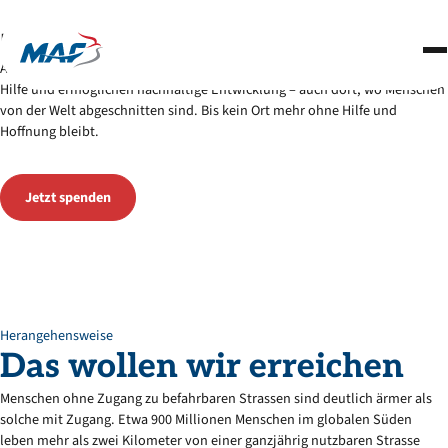
Partnerschaften
Unsere
Arbeit
Über uns
Abgeschiedenheit ist ein Hauptgrund für Armut. Unsere Flüge bringen
Hilfe und ermöglichen nachhaltige Entwicklung – auch dort, wo Menschen
Kontakt
von der Welt abgeschnitten sind. Bis kein Ort mehr ohne Hilfe und
Hoffnung bleibt.
Jetzt spenden
Jetzt spenden
Herangehensweise
Das
wollen
wir
erreichen
Menschen ohne Zugang zu befahrbaren Strassen sind deutlich ärmer als
solche mit Zugang. Etwa 900 Millionen Menschen im globalen Süden
leben mehr als zwei Kilometer von einer ganzjährig nutzbaren Strasse