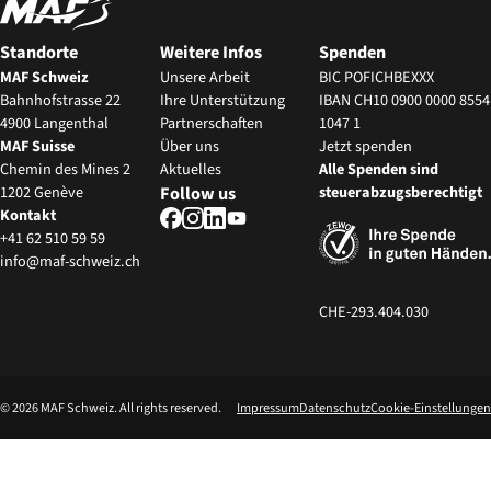
Standorte
Weitere Infos
Spenden
MAF Schweiz
Unsere Arbeit
BIC POFICHBEXXX
Bahnhofstrasse 22
Ihre Unterstützung
IBAN CH10 0900 0000 8554
4900 Langenthal
Partnerschaften
1047 1
MAF Suisse
‍Über uns
Jetzt spenden
Chemin des Mines 2
Aktuelles
Alle Spenden sind
1202 Genève
Follow us
steuerabzugsberechtigt
Kontakt
+41 62 510 59 59
info@maf-schweiz.ch
CHE-293.404.030
©
2026
MAF Schweiz. All rights reserved.
Impressum
Datenschutz
Cookie-Einstellungen