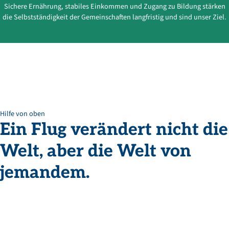
Sichere Ernährung, stabiles Einkommen und Zugang zu Bildung stärken
die Selbstständigkeit der Gemeinschaften langfristig und sind unser Ziel.
Hilfe von oben
Ein
Flug
verändert
nicht
die
Welt,
aber
die
Welt
von
jemandem.