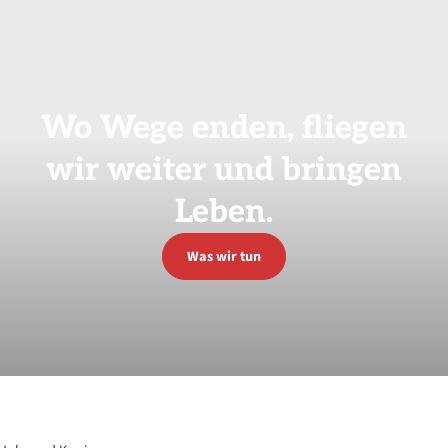
Wo
Wege
enden,
fliegen
wir
weiter
und
bringen
Leben.
Was wir tun