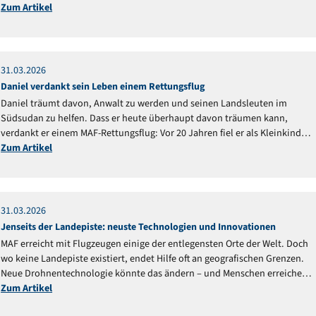
Zum Artikel
31
.
03
.
2026
Reportage
Daniel verdankt sein Leben einem Rettungsflug
Daniel träumt davon, Anwalt zu werden und seinen Landsleuten im
Südsudan zu helfen. Dass er heute überhaupt davon träumen kann,
verdankt er einem MAF-Rettungsflug: Vor 20 Jahren fiel er als Kleinkind
ins Feuer und schwebte in Lebensgefahr.
Zum Artikel
31
.
03
.
2026
Reportage
Jenseits der Landepiste: neuste Technologien und Innovationen
MAF erreicht mit Flugzeugen einige der entlegensten Orte der Welt. Doch
wo keine Landepiste existiert, endet Hilfe oft an geografischen Grenzen.
Neue Drohnentechnologie könnte das ändern – und Menschen erreichen,
die bisher abgeschnitten blieben.
Zum Artikel