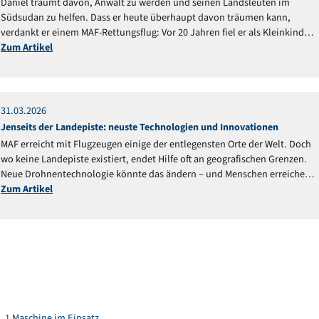
Daniel träumt davon, Anwalt zu werden und seinen Landsleuten im
Südsudan zu helfen. Dass er heute überhaupt davon träumen kann,
verdankt er einem MAF-Rettungsflug: Vor 20 Jahren fiel er als Kleinkind
ins Feuer und schwebte in Lebensgefahr.
Zum Artikel
31
.
03
.
2026
Reportage
Jenseits der Landepiste: neuste Technologien und Innovationen
MAF erreicht mit Flugzeugen einige der entlegensten Orte der Welt. Doch
wo keine Landepiste existiert, endet Hilfe oft an geografischen Grenzen.
Neue Drohnentechnologie könnte das ändern – und Menschen erreichen,
die bisher abgeschnitten blieben.
Zum Artikel
1 Maschine im Einsatz