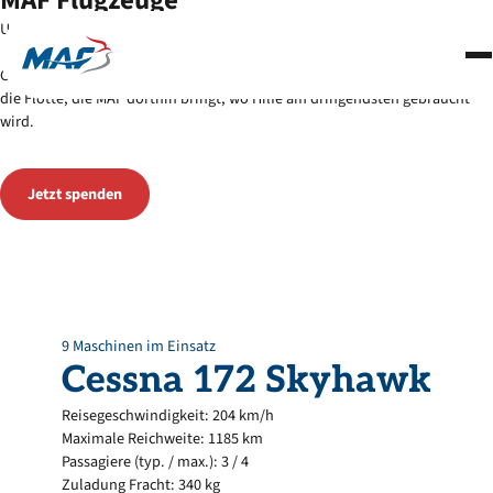
MAF
Flugzeuge
Unsere Kleinflugzeuge sind für das ausgelegt, was grössere Maschinen
Partnerschaften
nicht können: Sie landen dort, wo Pisten kaum sichtbar sind: Auf kurzem
Über uns
Gras, unbefestigtem Gelände oder sogar auf dem Wasser. Entdecken Sie
die Flotte, die MAF dorthin bringt, wo Hilfe am dringendsten gebraucht
Kontakt
wird.
Jetzt spenden
Jetzt spenden
9 Maschinen im Einsatz
Cessna
172
Skyhawk
Reisegeschwindigkeit: 204 km/h
Maximale Reichweite: 1185 km
Passagiere (typ. / max.): 3 / 4
Zuladung Fracht: 340 kg