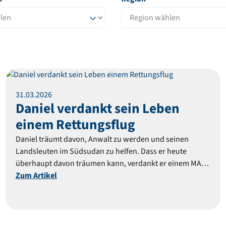
Reportage
31
.
03
.
2026
Daniel verdankt sein Leben
einem Rettungsflug
Daniel träumt davon, Anwalt zu werden und seinen
Landsleuten im Südsudan zu helfen. Dass er heute
überhaupt davon träumen kann, verdankt er einem MAF-
Rettungsflug: Vor 20 Jahren fiel er als Kleinkind ins Feuer
Zum Artikel
und schwebte in Lebensgefahr.