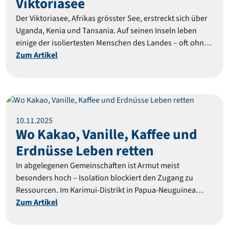
Viktoriasee
Der Viktoriasee, Afrikas grösster See, erstreckt sich über
Uganda, Kenia und Tansania. Auf seinen Inseln leben
einige der isoliertesten Menschen des Landes – oft ohne
Zugang zu Gesundheit, Bildung und Hoffnung. Doch nun
Zum Artikel
eröffnen sich Perspektiven.
Reportage
10
.
11
.
2025
Wo Kakao, Vanille, Kaffee und
Erdnüsse Leben retten
In abgelegenen Gemeinschaften ist Armut meist
besonders hoch – Isolation blockiert den Zugang zu
Ressourcen. Im Karimui-Distrikt in Papua-Neuguinea
öffnet MAF mit ihren Flügen den Marktzugang. Nun
Zum Artikel
gestalten die Menschen vor Ort ihre Zukunft selbst.