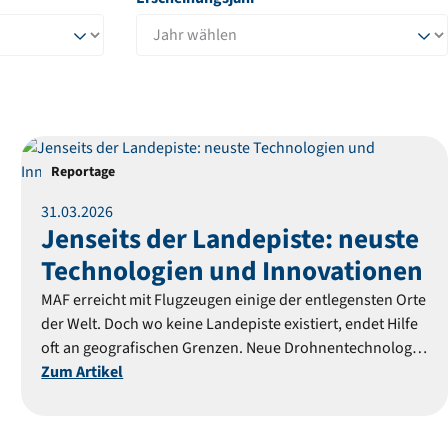
Reportage
31
.
03
.
2026
Jenseits der Landepiste: neuste
Technologien und Innovationen
MAF erreicht mit Flugzeugen einige der entlegensten Orte
der Welt. Doch wo keine Landepiste existiert, endet Hilfe
oft an geografischen Grenzen. Neue Drohnentechnologie
könnte das ändern – und Menschen erreichen, die bisher
Zum Artikel
abgeschnitten blieben.