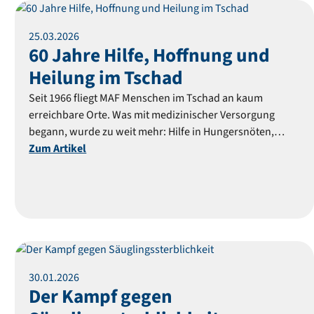
Reportage
25
.
03
.
2026
60 Jahre Hilfe, Hoffnung und
Heilung im Tschad
Seit 1966 fliegt MAF Menschen im Tschad an kaum
erreichbare Orte. Was mit medizinischer Versorgung
begann, wurde zu weit mehr: Hilfe in Hungersnöten,
Schutz der Lebensgrundlagen, neue Chancen durch
Zum Artikel
Bildung. Bis heute bringt MAF Hoffnung, wo sie sonst
Reportage
30
.
01
.
2026
Der Kampf gegen