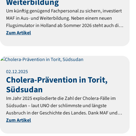
Weiterbildung
Um künftig genügend Fachpersonal zu sichern, investiert
MAF in Aus- und Weiterbildung. Neben einem neuen
Flugsimulator in Holland ab Sommer 2026 steht auch die
Weiterbildung von Flugzeugmechanikern im Fokus –
Zum Artikel
essenziell für sicheren Flugbetrieb.
Reportage
02
.
12
.
2025
Cholera-Prävention in Torit,
Südsudan
Im Jahr 2025 explodierte die Zahl der Cholera-Fälle im
Südsudan – laut UNO der schlimmste und längste
Ausbruch in der Geschichte des Landes. Dank MAF und
Medair konnten Tausende Menschen in abgelegenen
Zum Artikel
Gebieten gesund bleiben.