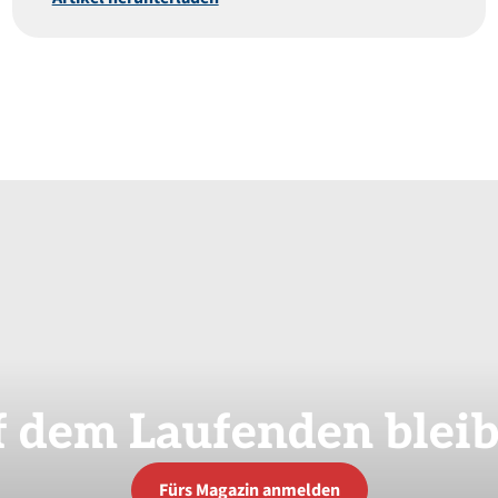
f
dem
Laufenden
blei
Fürs Magazin anmelden