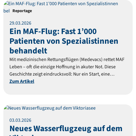
Reportage
29
.
03
.
2026
Ein MAF-Flug: Fast 1’000
Patienten von Spezialistinnen
behandelt
Mit medizinischen Rettungsflügen (Medevacs) rettet MAF
Leben – oft die einzige Hoffnung in akuter Not. Diese
Geschichte zeigt eindrucksvoll: Nur ein Start, eine
Landung – und fast tausend Menschen erhielten
Zum Artikel
medizinische Versorgung.
Reportage
03
.
03
.
2026
Neues Wasserflugzeug auf dem