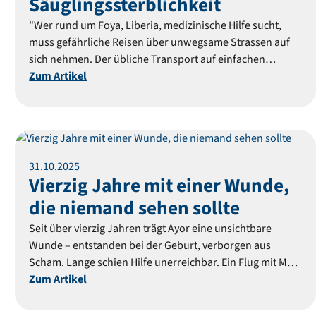
Säuglingssterblichkeit
"Wer rund um Foya, Liberia, medizinische Hilfe sucht,
muss gefährliche Reisen über unwegsame Strassen auf
sich nehmen. Der übliche Transport auf einfachen
Motorrädern birgt fatale Risiken. Mit Motorrad-
Zum Artikel
Ambulanzen kommt nun neue Hoffnung nach Liberia.
Reportage
31
.
10
.
2025
Vierzig Jahre mit einer Wunde,
die niemand sehen sollte
Seit über vierzig Jahren trägt Ayor eine unsichtbare
Wunde – entstanden bei der Geburt, verborgen aus
Scham. Lange schien Hilfe unerreichbar. Ein Flug mit MAF
gibt ihr nun die Chance auf eine lebensverändernde
Zum Artikel
Operation.