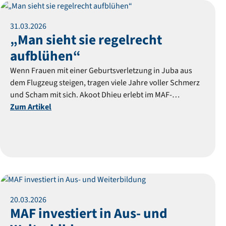
Reportage
31
.
03
.
2026
„Man sieht sie regelrecht
aufblühen“
Wenn Frauen mit einer Geburtsverletzung in Juba aus
dem Flugzeug steigen, tragen viele Jahre voller Schmerz
und Scham mit sich. Akoot Dhieu erlebt im MAF-
Buchungsbüro, wie dieselben Frauen nach der
Zum Artikel
Behandlung verändert zurückkehren.
Reportage
20
.
03
.
2026
MAF investiert in Aus- und