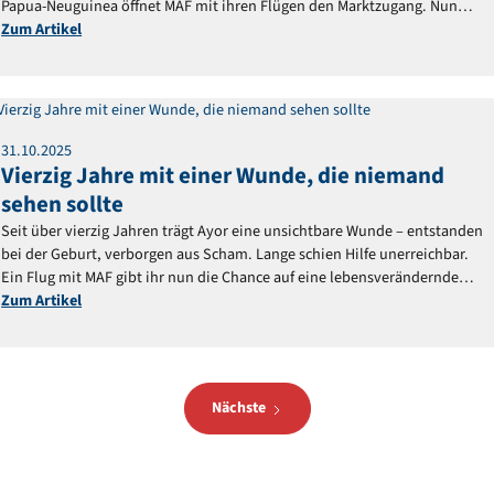
Papua-Neuguinea öffnet MAF mit ihren Flügen den Marktzugang. Nun
gestalten die Menschen vor Ort ihre Zukunft selbst.
Zum Artikel
Reportage
31
.
10
.
2025
Vierzig Jahre mit einer Wunde, die niemand
sehen sollte
Seit über vierzig Jahren trägt Ayor eine unsichtbare Wunde – entstanden
bei der Geburt, verborgen aus Scham. Lange schien Hilfe unerreichbar.
Ein Flug mit MAF gibt ihr nun die Chance auf eine lebensverändernde
Operation.
Zum Artikel
Nächste