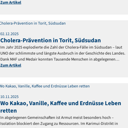
kommt nun neue Hoffnung nach Liberia.
Zum Artikel
Reportage
02
.
12
.
2025
Cholera-Prävention in Torit, Südsudan
Im Jahr 2025 explodierte die Zahl der Cholera-Fälle im Südsudan – laut
UNO der schlimmste und längste Ausbruch in der Geschichte des Landes.
Dank MAF und Medair konnten Tausende Menschen in abgelegenen
Gebieten gesund bleiben.
Zum Artikel
Reportage
10
.
11
.
2025
Wo Kakao, Vanille, Kaffee und Erdnüsse Leben
retten
In abgelegenen Gemeinschaften ist Armut meist besonders hoch –
Isolation blockiert den Zugang zu Ressourcen. Im Karimui-Distrikt in