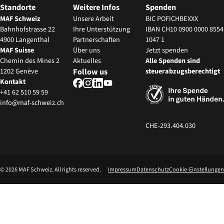
Standorte
Weitere Infos
Spenden
MAF Schweiz
Unsere Arbeit
BIC POFICHBEXXX
Bahnhofstrasse 22
Ihre Unterstützung
IBAN CH10 0900 0000 8554
4900 Langenthal
Partnerschaften
1047 1
MAF Suisse
‍Über uns
Jetzt spenden
Chemin des Mines 2
Aktuelles
Alle Spenden sind
1202 Genève
Follow us
steuerabzugsberechtigt
Kontakt
+41 62 510 59 59
info@maf-schweiz.ch
CHE-293.404.030
©
2026
MAF Schweiz. All rights reserved.
Impressum
Datenschutz
Cookie-Einstellungen