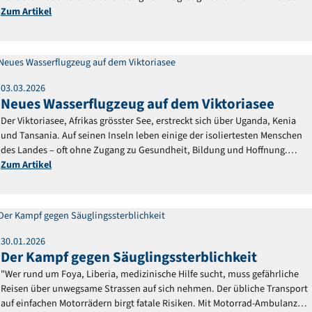
essenziell für sicheren Flugbetrieb.
Zum Artikel
Reportage
03
.
03
.
2026
Neues Wasserflugzeug auf dem Viktoriasee
Der Viktoriasee, Afrikas grösster See, erstreckt sich über Uganda, Kenia
und Tansania. Auf seinen Inseln leben einige der isoliertesten Menschen
des Landes – oft ohne Zugang zu Gesundheit, Bildung und Hoffnung.
Doch nun eröffnen sich Perspektiven.
Zum Artikel
Reportage
30
.
01
.
2026
Der Kampf gegen Säuglingssterblichkeit
"Wer rund um Foya, Liberia, medizinische Hilfe sucht, muss gefährliche
Reisen über unwegsame Strassen auf sich nehmen. Der übliche Transport
auf einfachen Motorrädern birgt fatale Risiken. Mit Motorrad-Ambulanzen