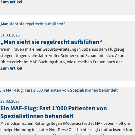
die bisher abgeschnitten blieben.
Zum Artikel
Reportage
31
.
03
.
2026
„Man sieht sie regelrecht aufblühen“
Wenn Frauen mit einer Geburtsverletzung in Juba aus dem Flugzeug
steigen, tragen viele Jahre voller Schmerz und Scham mit sich. Akoot
Dhieu erlebt im MAF-Buchungsbüro, wie dieselben Frauen nach der
Behandlung verändert zurückkehren.
Zum Artikel
Reportage
29
.
03
.
2026
Ein MAF-Flug: Fast 1’000 Patienten von
Spezialistinnen behandelt
Mit medizinischen Rettungsflügen (Medevacs) rettet MAF Leben – oft die
einzige Hoffnung in akuter Not. Diese Geschichte zeigt eindrucksvoll: Nur