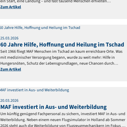
ein Start, eine Landung – und fast tausend Menschen erhielten
medizinische Versorgung.
Zum Artikel
Reportage
25
.
03
.
2026
60 Jahre Hilfe, Hoffnung und Heilung im Tschad
Seit 1966 fliegt MAF Menschen im Tschad an kaum erreichbare Orte. Was
mit medizinischer Versorgung begann, wurde zu weit mehr: Hilfe in
Hungersnöten, Schutz der Lebensgrundlagen, neue Chancen durch
Bildung. Bis heute bringt MAF Hoffnung, wo sie sonst
Zum Artikel
Reportage
20
.
03
.
2026
MAF investiert in Aus- und Weiterbildung
Um künftig genügend Fachpersonal zu sichern, investiert MAF in Aus- und
Weiterbildung. Neben einem neuen Flugsimulator in Holland ab Sommer
2026 steht auch die Weiterbildung von Flugzeugmechanikern im Fokus –