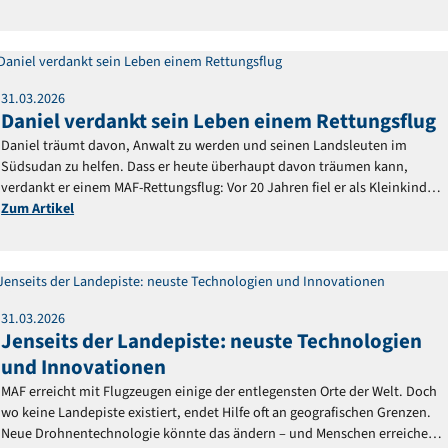
Reportage
31
.
03
.
2026
Daniel verdankt sein Leben einem Rettungsflug
Daniel träumt davon, Anwalt zu werden und seinen Landsleuten im
Südsudan zu helfen. Dass er heute überhaupt davon träumen kann,
verdankt er einem MAF-Rettungsflug: Vor 20 Jahren fiel er als Kleinkind
ins Feuer und schwebte in Lebensgefahr.
Zum Artikel
Reportage
31
.
03
.
2026
Jenseits der Landepiste: neuste Technologien
und Innovationen
MAF erreicht mit Flugzeugen einige der entlegensten Orte der Welt. Doch
wo keine Landepiste existiert, endet Hilfe oft an geografischen Grenzen.
Neue Drohnentechnologie könnte das ändern – und Menschen erreichen,