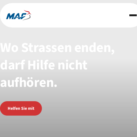
Partnerschaften
Über uns
Kontakt
Wo
Strassen
enden,
Jetzt spenden
darf
Hilfe
nicht
aufhören.
Helfen Sie mit