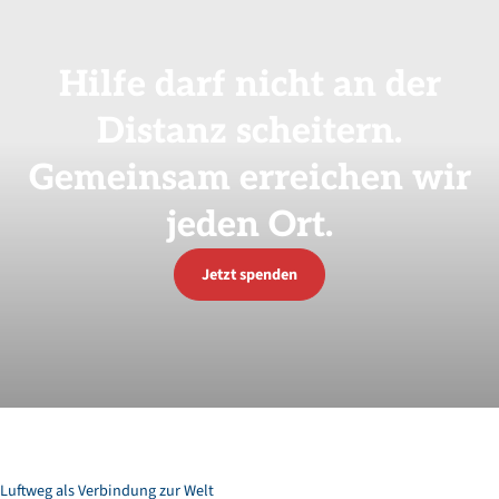
Hilfe
darf
nicht
an
der
Distanz
scheitern.
Gemeinsam
erreichen
wir
jeden
Ort.
Jetzt spenden
Luftweg als Verbindung zur Welt