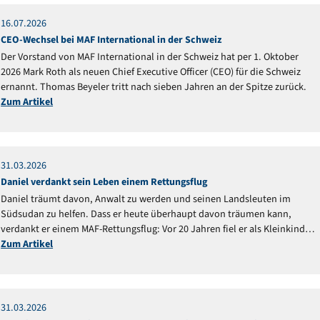
16
.
07
.
2026
Mitteilung
CEO-Wechsel bei MAF International in der Schweiz
Der Vorstand von MAF International in der Schweiz hat per 1. Oktober
2026 Mark Roth als neuen Chief Executive Officer (CEO) für die Schweiz
ernannt. Thomas Beyeler tritt nach sieben Jahren an der Spitze zurück.
Zum Artikel
31
.
03
.
2026
Reportage
Daniel verdankt sein Leben einem Rettungsflug
Daniel träumt davon, Anwalt zu werden und seinen Landsleuten im
Südsudan zu helfen. Dass er heute überhaupt davon träumen kann,
verdankt er einem MAF-Rettungsflug: Vor 20 Jahren fiel er als Kleinkind
ins Feuer und schwebte in Lebensgefahr.
Zum Artikel
31
.
03
.
2026
Reportage